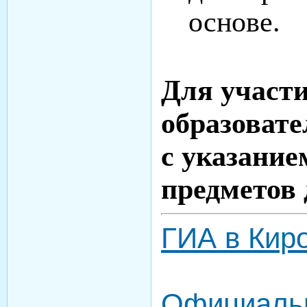
основе.
Для участи
образоват
с указани
предметов 
ГИА в Кир
Официальн