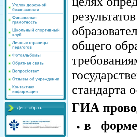
целях опре
Уголок дорожной
безопасности
результато
Финансовая
грамотность
образовате
Школьный спортивный
клуб
общего обр
Личные страницы
педагогов
Фотоальбомы
требования
Обратная связь
государстве
Вопрос/ответ
Отзывы об учреждении
стандарта 
Контактная
информация
ГИА прово
Дист. образ.
в форме