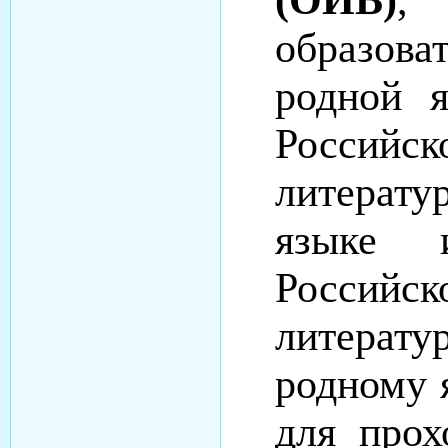
образова
родной 
Российск
литерат
языке 
Россий
литерат
родному 
для про