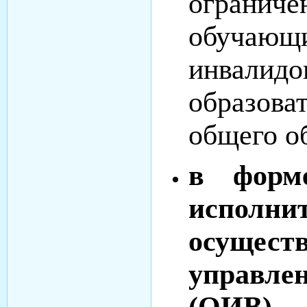
ограниче
обучающ
инвал
образов
общего о
в форме
исполни
осущест
управл
(ОИВ)
,