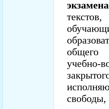
экзаме
текстов,
обуча
образов
общего 
учебно-
закрытог
исполняю
свободы