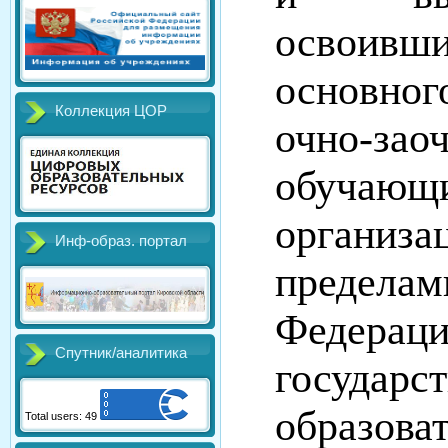
освоивш
основног
Коллекция ЦОР
очно-зао
обучаю
органи
Инф-образ. портал
предела
Федерац
Спутник/аналитика
госуда
образов
Total users: 49