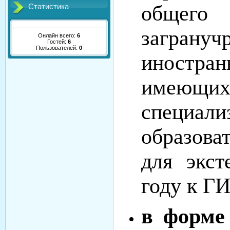
обще
Статистика
загран
Онлайн всего:
6
Гостей:
6
Пользователей:
0
иностран
имеющ
специа
образова
для экс
году к Г
в форме