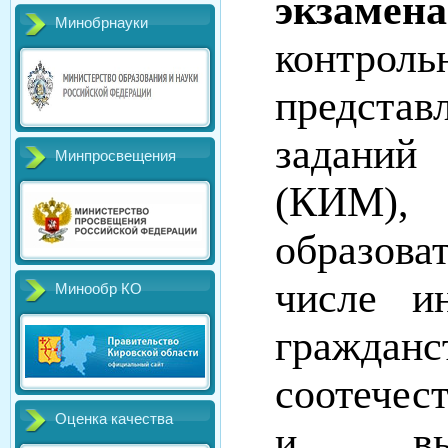
экзамен
Минобрнауки
контроль
предст
заданий
Минпросвещения
(КИМ)
образов
числе и
Минообр КО
гражд
соотечес
Оценка качества
и выну