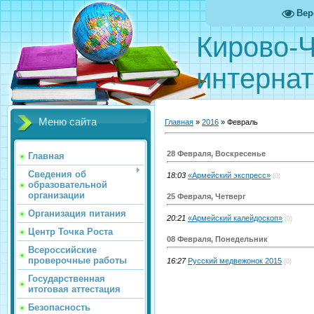
Вер
Кирово-Ч
интернат
Меню сайта
Главная
»
2016
»
Февраль
28 Февраля, Воскресенье
Главная
Сведения об
18:03
«Армейский экспресс»
(0)
образовательной
организации
25 Февраля, Четверг
Организация питания
20:21
«Армейский калейдоскоп»
(0)
Центр Точка Роста
08 Февраля, Понедельник
Всероссийские
проверочные работы
16:27
Русский медвежонок 2015
(0)
Государственная
итоговая аттестация
Безопасность