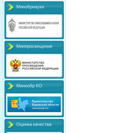
Минобрнауки
Минпросвещения
Минообр КО
Оценка качества