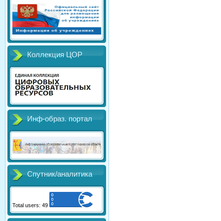
Коллекция ЦОР
Инф-образ. портал
Спутник/аналитика
Total users: 49