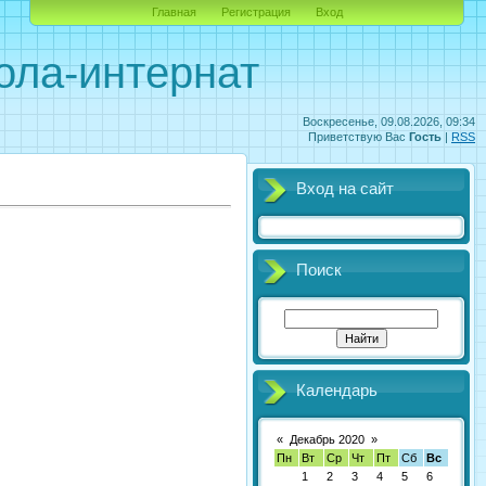
Главная
Регистрация
Вход
ола-интернат
Воскресенье, 09.08.2026, 09:34
Приветствую Вас
Гость
|
RSS
Вход на сайт
Поиск
Календарь
«
Декабрь 2020
»
Пн
Вт
Ср
Чт
Пт
Сб
Вс
1
2
3
4
5
6