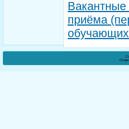
Вакантные 
приёма (пе
обучающих
Co
Созда