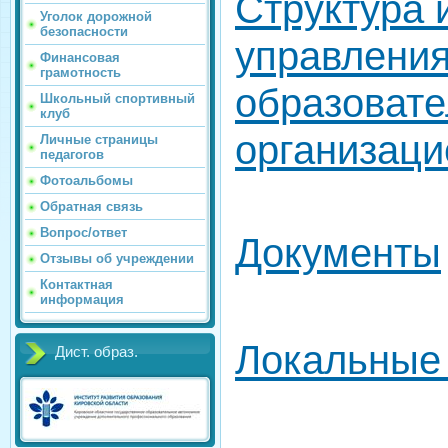
Структура 
Уголок дорожной
безопасности
управлени
Финансовая
грамотность
образоват
Школьный спортивный
клуб
организаци
Личные страницы
педагогов
Фотоальбомы
Обратная связь
Вопрос/ответ
Документы
Отзывы об учреждении
Контактная
информация
Локальные
Дист. образ.