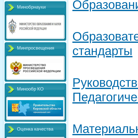
Образован
Минобрнауки
Образоват
стандарты
Минпросвещения
Руководств
Минообр КО
Педагогиче
Материальн
Оценка качества