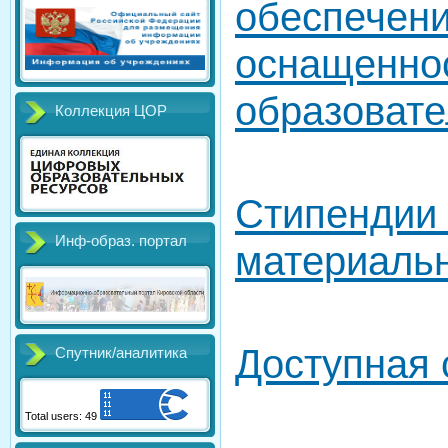
обеспечени
оснащенно
образовате
Коллекция ЦОР
Стипендии 
Инф-образ. портал
материаль
Доступная 
Спутник/аналитика
Total users: 49