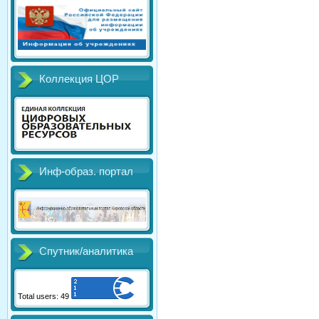
Коллекция ЦОР
Инф-образ. портал
Спутник/аналитика
Total users: 49