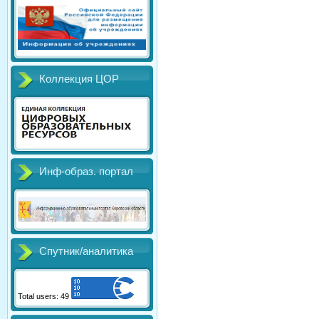
Коллекция ЦОР
Инф-образ. портал
Спутник/аналитика
Total users: 49