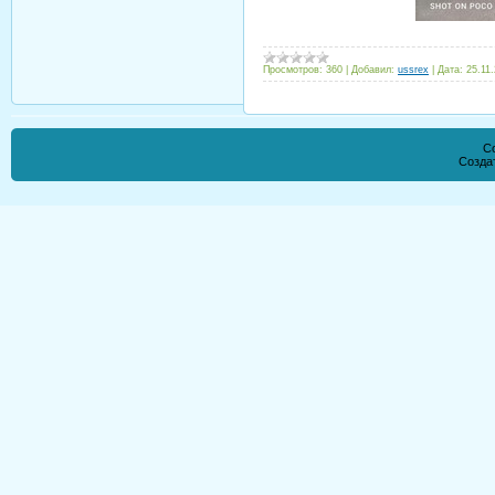
Просмотров:
360
|
Добавил:
ussrex
|
Дата:
25.11
Co
Созда