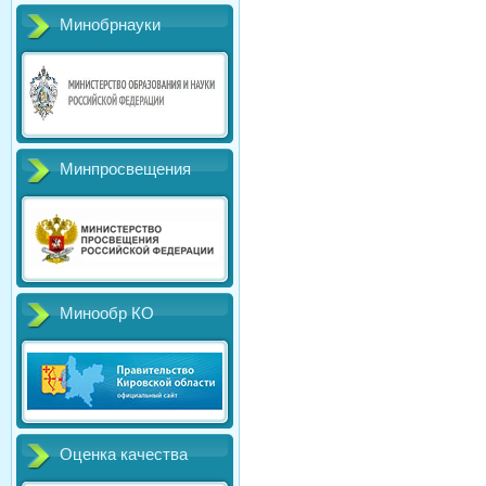
Минобрнауки
Минпросвещения
Минообр КО
Оценка качества