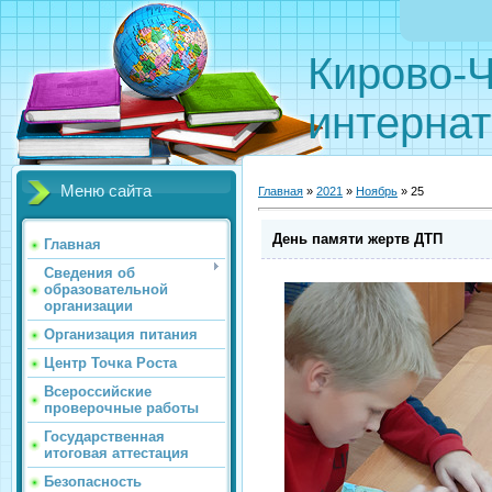
Кирово-Ч
интернат
Меню сайта
Главная
»
2021
»
Ноябрь
»
25
День памяти жертв ДТП
Главная
Сведения об
образовательной
организации
Организация питания
Центр Точка Роста
Всероссийские
проверочные работы
Государственная
итоговая аттестация
Безопасность